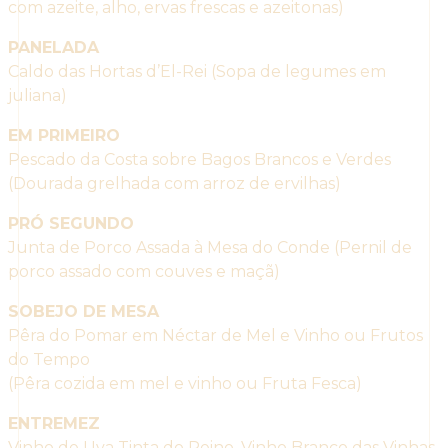
com azeite, alho, ervas frescas e azeitonas)
PANELADA
Caldo das Hortas d’El-Rei (Sopa de legumes em
juliana)
EM PRIMEIRO
Pescado da Costa sobre Bagos Brancos e Verdes
(Dourada grelhada com arroz de ervilhas)
PRÓ SEGUNDO
Junta de Porco Assada à Mesa do Conde (Pernil de
porco assado com couves e maçã)
SOBEJO DE MESA
Pêra do Pomar em Néctar de Mel e Vinho ou Frutos
do Tempo
(Pêra cozida em mel e vinho ou Fruta Fesca)
ENTREMEZ
Vinho de Uva Tinta do Reino, Vinho Branco das Vinhas