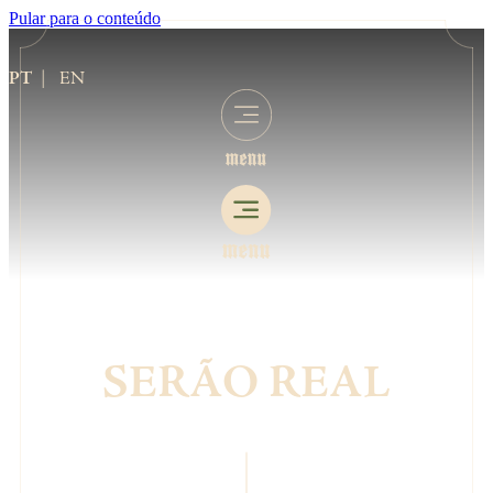
Pular para o conteúdo
PT
EN
.
SERÃO REAL