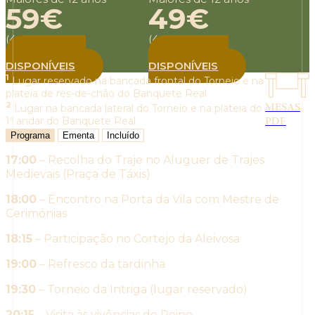
59€
49€
(4 aos 11 anos)
(4 aos 11 anos)
BILHETES
BILHETES
DISPONÍVEIS
DISPONÍVEIS
1
Lugar reservado na bancada frontal do Torneio e na
plateia de rés-de-chão do Banquete Real
2
MESAS
Lugar na bancada lateral do Torneio e na plateia do
1º andar do Banquete Real
PDF
Programa
Ementa
Incluído
17:00
– Recolha do Traje no Aluguer de Trajes
Medievais (Praça de Táxis)
18:00
– Encontro na Porta da Vila com Mestre de
Cerimónias
18:15
– Participação no Cortejo da Aleivosa
19:00
– Refresco da tardinha
19:30
– Torneio da Intriga (lugar reservado)
20:15
– Visita às vivências do Reino