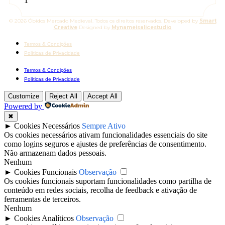
© 2026 Óbidos Mercado Medieval. Todos os direitos reservados. Developed by
Smart
Creative
Designed by
Mynameisalicestudio
Termos & Condições
Políticas de Privacidade
Termos & Condições
Políticas de Privacidade
Customize
Reject All
Accept All
Powered by
✖
►
Cookies Necessários
Sempre Ativo
Os cookies necessários ativam funcionalidades essenciais do site
como logins seguros e ajustes de preferências de consentimento.
Não armazenam dados pessoais.
Nenhum
►
Cookies Funcionais
Observação
Os cookies funcionais suportam funcionalidades como partilha de
conteúdo em redes sociais, recolha de feedback e ativação de
ferramentas de terceiros.
Nenhum
►
Cookies Analíticos
Observação