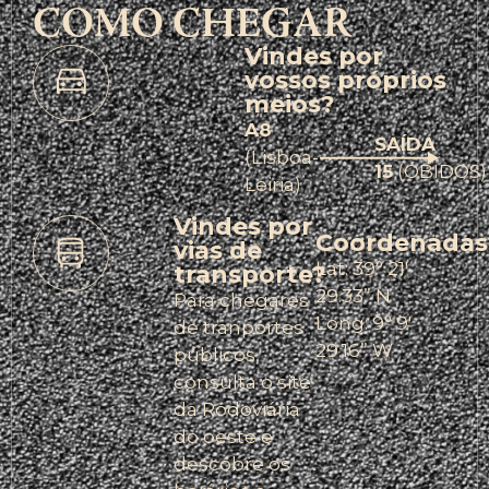
COMO CHEGAR
Vindes por
vossos próprios
meios?
A8
SAÍDA
(Lisboa-
15
(ÓBIDOS)
Leiria)
Vindes por
Coordenadas
vias de
Lat: 39° 21′
transporte?
29.33” N
Para chegares
Long: 9° 9′
de tranportes
29.16” W
públicos,
consulta o site
da Rodoviária
do oeste e
descobre os