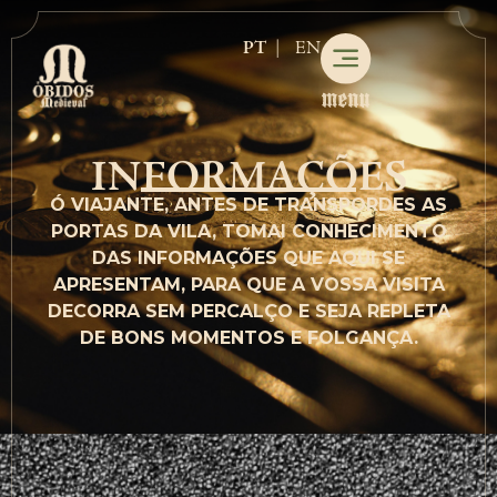
PT
EN
INFORMAÇÕES
Ó VIAJANTE, ANTES DE TRANSPORDES AS
PORTAS DA VILA, TOMAI CONHECIMENTO
DAS INFORMAÇÕES QUE AQUI SE
APRESENTAM, PARA QUE A VOSSA VISITA
DECORRA SEM PERCALÇO E SEJA REPLETA
DE BONS MOMENTOS E FOLGANÇA.