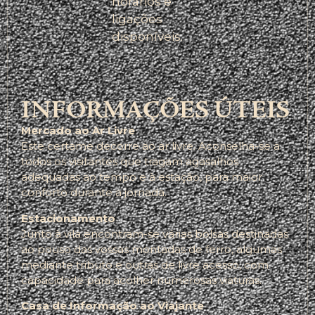
horários e
ligações
disponíveis.
INFORMAÇÕES ÚTEIS
Mercado ao Ar Livre
Este certame decorre ao ar livre. Aconselha-se a
todos os visitantes que tragam agasalhos
adequadas ao tempo e à estação, para maior
conforto durante a jornada.
Estacionamento
Junto à vila encontram-se várias bolsas destinadas
ao pouso das vossas montadas de ferro, algumas
mediante tributo e outras de livre acesso, com
capacidade para acolher numerosas viaturas.
Casa de Informação ao Viajante