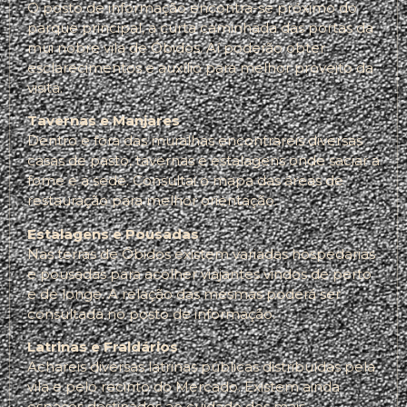
O posto de informação encontra-se próximo do
parque principal, a curta caminhada das portas da
mui nobre vila de Óbidos. Aí poderão obter
esclarecimentos e auxílio para melhor proveito da
visita.
Tavernas e Manjares
Dentro e fora das muralhas encontrareis diversas
casas de pasto, tavernas e estalagens onde saciar a
fome e a sede. Consultai o mapa das áreas de
restauração para melhor orientação.
Estalagens e Pousadas
Nas terras de Óbidos existem variadas hospedarias
e pousadas para acolher viajantes vindos de perto
e de longe. A relação das mesmas poderá ser
consultada no posto de informação.
Latrinas e Fraldários
Achareis diversas latrinas públicas distribuídas pela
vila e pelo recinto do Mercado. Existem ainda
espaços destinados ao cuidado dos mais