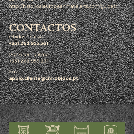
http://historicaleuropeanmatialarts.com/guides/
CONTACTOS
Óbidos Criativa:
+351 262 955 561
Posto de Turismo:
+351 262 959 231
Email:
apoio.cliente@cm-obidos.pt