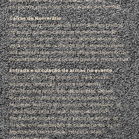
pequenos, para maior comodidade das famílias.
Caixas de Numerário
Próximo das portas da vila e em diversos pontos
do burgo existem caixas de levantamento de
numerário. Porém, devido ao grande afluxo de
visitantes durante os dias de festa, recomenda-se
aos viajantes que se munam antecipadamente de
moeda bastante para os seus gastos e mercancias.
Entrada e circulação de armas no evento
(Lei nº5/2006. 23 de fevereiro) Para venda,
aquisição, detenção, porte e transporte
devidamente justificado, de espadas, sabres,
espadins e outras armas brancas, para fins de
recriação histórica em eventos, é necessário: a)
Autorização pela Direção Nacional da PSP
mediante licença de uso e porte de armas; b)
Filiação em associações de colecionados ou em
associações de recriação histórica Mais
informações em: