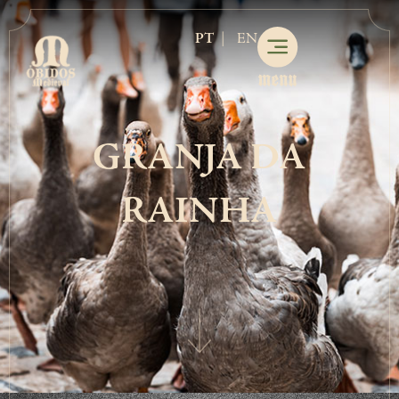
.
PT
EN
GRANJA DA
RAINHA