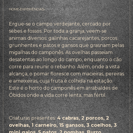
HOME
›
EXPERIÊNCIAS
›
GRANJA DA RAINHA
Ergue-se o campo verdejante, cercado por
sebes e fossos. Por toda a granja, veem-se
animais diversos: galinhas cacarejantes, porcos
grunhentes e patos e gansos que grasnam pelas
migalhas do camponês. As ovelhas passeiam
desatentas ao longo do campo, enquanto o cão
corre para reunir o rebanho. Além, onde a vista
alcança, o pomar floresce com macieiras, pereiras
e ameixeiras, cuja fruta é colhida na estação.
Este é o horto do camponês em arrabaldes de
Óbidos onde a vida corre lenta, mas fértil.
Criaturas presentes:
4 cabras, 2 porcos, 2
ovelhas, 1 carneiro, 15 gansos, 3 coelhos, 3
mini galos, 5 patos, 2 pombas, Burro