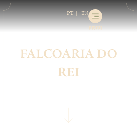
.
PT
EN
FALCOARIA DO
REI