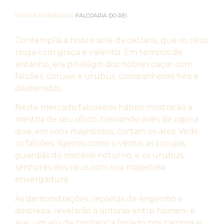
HOME
›
EXPERIÊNCIAS
›
FALCOARIA DO REI
Contemplai a nobre arte da cetraria, que os céus
rasga com graça e valentia. Em tempos de
antanho, era privilégio dos nobres caçar com
falcões, corujas e urubus, companheiras fiéis e
destemidas.
Neste mercado falcoeiros hábeis mostrarão a
mestria de seu ofício, treinando aves de rapina
que, em voos majestosos, cortam os ares. Vede
os falcões, ligeiros como o vento, as corujas,
guardiãs do mistério noturno, e os urubus,
senhores dos céus com sua majestosa
envergadura.
As demonstrações, repletas de engenho e
destreza, revelarão a sintonia entre homem e
ave, um elo de confiança forjado nos campos e