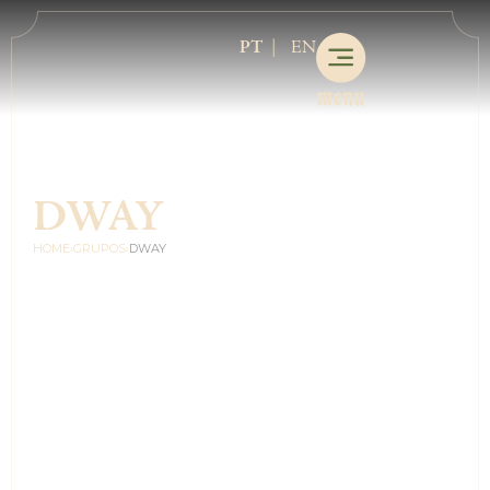
PT
EN
DWAY
HOME
›
GRUPOS
›
DWAY