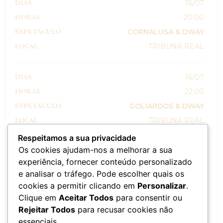
16/07
20:00
CORNALUSA & DWAY
TRIBUNA REAL
16/07
22:00
GOLIARDOS & DWAY
TRIBUNA REAL
Respeitamos a sua privacidade
Os cookies ajudam-nos a melhorar a sua
17/07
experiência, fornecer conteúdo personalizado
00:00
e analisar o tráfego. Pode escolher quais os
ESPETÁCULO DE FOGO “ALÉM DA
cookies a permitir clicando em
Personalizar
.
COROA”
Clique em
Aceitar Todos
para consentir ou
PALCO DO MOSTEIRO
Rejeitar Todos
para recusar cookies não
essenciais.