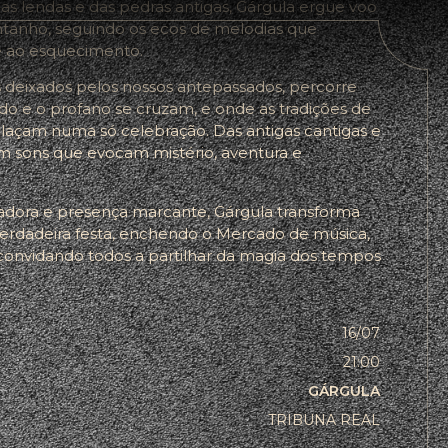
as lendas e das pedras antigas, Gárgula ergue voo
tanho, seguindo os ecos de melodias que
e ao esquecimento.
s deixados pelos nossos antepassados, percorre
do e o profano se cruzam, e onde as tradições de
elaçam numa só celebração. Das antigas cantigas e
 sons que evocam mistério, aventura e
dora e presença marcante, Gárgula transforma
erdadeira festa, enchendo o Mercado de música,
 convidando todos a partilhar da magia dos tempos
16/07
21:00
GÁRGULA
TRIBUNA REAL