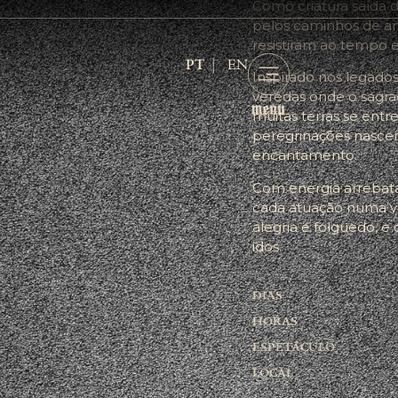
Como criatura saída d
pelos caminhos de an
resistiram ao tempo 
PT
EN
Inspirado nos legado
veredas onde o sagra
muitas terras se entr
peregrinações nascem
encantamento.
Com energia arrebata
cada atuação numa v
alegria e folguedo, e
idos.