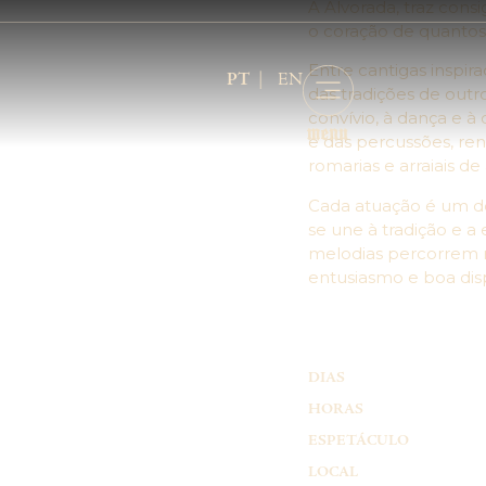
A Alvorada, traz cons
o coração de quanto
Entre cantigas inspi
PT
EN
das tradições de outr
convívio, à dança e à
e das percussões, ren
romarias e arraiais de
Cada atuação é um de
se une à tradição e a
melodias percorrem r
entusiasmo e boa dis