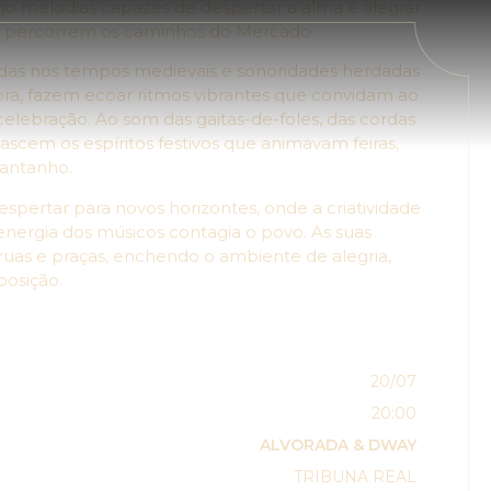
igo melodias capazes de despertar a alma e alegrar
s percorrem os caminhos do Mercado.
radas nos tempos medievais e sonoridades herdadas
ora, fazem ecoar ritmos vibrantes que convidam ao
 celebração. Ao som das gaitas-de-foles, das cordas
ascem os espíritos festivos que animavam feiras,
 antanho.
spertar para novos horizontes, onde a criatividade
 energia dos músicos contagia o povo. As suas
uas e praças, enchendo o ambiente de alegria,
posição.
20/07
20:00
ALVORADA & DWAY
TRIBUNA REAL