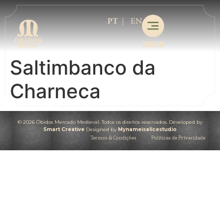
PT
EN
Saltimbanco da
Charneca
© 2026 Óbidos Mercado Medieval. Todos os direitos reservados. Developed by
Smart Creative
Designed by
Mynameisalicestudio
Termos & Condições
Políticas de Privacidade